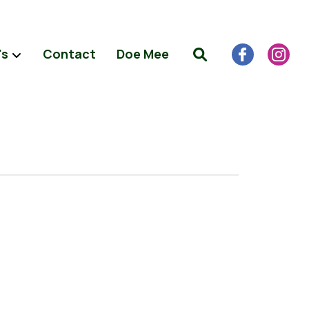
's
Contact
Doe Mee