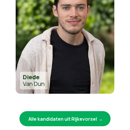
Diede
Van Dun
Alle kandidaten uit Rijkevorsel