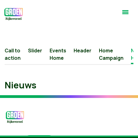
Call to
Slider
Events
Header
Home
Ne
action
Home
Campaign
Ho
Nieuws