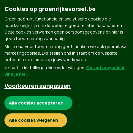
Groen.be
Cookies op groenrijkevorsel.be
Groen gebruikt functionele en analytische cookies die
Contact
noodzakelijk zijn om de website goed te laten functioneren.
Privacybeleid
Deze cookies verwerken geen persoonsgegevens en hier is
geen toestemming voor nodig.
© Copyright Groen 2026 | Gemaakt met
NationBuilder
| Gebouwd door
Tectonica
Als je daarvoor toestemming geeft, maken we ook gebruik van
marketingcookies. Die stellen ons in staat om de website
beter af te stemmen op jouw voorkeuren.
Je kunt je instellingen hieronder wijzigen.
Ons privacybeleid
vind je hier
.
Voorkeuren aanpassen
Noodzakelijke cookies:
Alle cookies accepteren
Functionele en analytische cookies:
Alle cookies weigeren