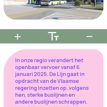
In onze regio verandert het
openbaar vervoer vanaf 6
januari 2025. De Lijn gaat in
opdracht van de Vlaamse
regering inzetten op, volgens
hen, sterke buslijnen en
andere buslijnen schrappen.