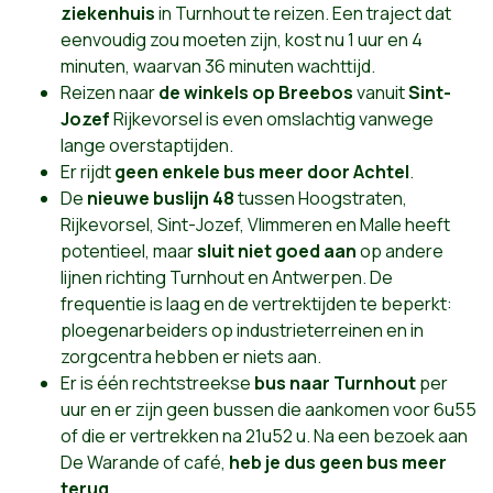
z
iekenhuis
in Turnhout te reizen. Een traject dat
eenvoudig zou moeten zijn, kost nu 1 uur en 4
minuten, waarvan 36 minuten wachttijd.
Reizen naar
de winkels op Breebos
vanuit
Sint-
Jozef
Rijkevorsel is even omslachtig vanwege
lange overstaptijden.
Er rijdt
geen enkele bus meer door Achtel
.
De
nieuwe buslijn 48
tussen Hoogstraten,
Rijkevorsel, Sint-Jozef, Vlimmeren en Malle heeft
potentieel, maar
sluit niet goed aan
op andere
lijnen richting Turnhout en Antwerpen. De
frequentie is laag en de vertrektijden te beperkt:
ploegenarbeiders op industrieterreinen en in
zorgcentra hebben er niets aan.
Er is één rechtstreekse
bus naar Turnhout
per
uur en er zijn geen bussen die aankomen voor 6u55
of die er vertrekken na 21u52 u. Na een bezoek aan
De Warande of café,
heb je dus geen bus meer
terug
.