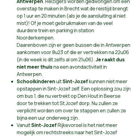
Antwerpen
. Reizigers worden gedwongen om een
overstap te maken in Brecht wat de reistijd brengt
op 1 uur en 20 minuten (als je de aansluiting al niet
mist)! Of je moet gebruikmaken van de veel
duurdere trein en parking in station
Noorderkempen.
Daarenboven zijn er geen bussen die in Antwerpen
aankomen voor 8u23 of die er vertrekken na 22u06
(in de week is dit zelfs al om 21u06).
Je raakt dus
niet meer thuis
na een avondactiviteit in
Antwerpen.
Schoolkinderen
uit
Sint-Jozef
kunnen niet meer
opstappen in Sint-Jozef zelf. Een oplossing zou zijn
om bus 1, die nu vertrekt op Den Hout in Beerse
door te trekken tot St Jozef dorp. Nu zullen ze
verplicht worden om over te stappen en zullen ze
bijna een uur onderweg zijn.
Vanuit
Sint-Jozef
Rijkevorsel is het niet meer
mogelijk om rechtstreeks naar het Sint-Jozef