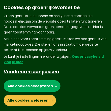
Cookies op groenrijkevorsel.be
Groen gebruikt functionele en analytische cookies die
noodzakelijk zijn om de website goed te laten functioneren.
Deze cookies verwerken geen persoonsgegevens en hier is
geen toestemming voor nodig.
Groen.be
Als je daarvoor toestemming geeft, maken we ook gebruik van
marketingcookies. Die stellen ons in staat om de website
beter af te stemmen op jouw voorkeuren.
Contact
Privacybeleid
Je kunt je instellingen hieronder wijzigen.
Ons privacybeleid
vind je hier
.
© Copyright Groen 2026 | Gemaakt met
NationBuilder
| Gebouwd door
Tectonica
Voorkeuren aanpassen
Noodzakelijke cookies:
Alle cookies accepteren
Functionele en analytische cookies:
Alle cookies weigeren