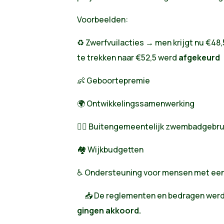
Voorbeelden:
♻️ Zwerfvuilacties → men krijgt nu €48,
te trekken naar €52,5 werd
afgekeurd
👶 Geboortepremie
🌍 Ontwikkelingssamenwerking
🏊‍♀️ Buitengemeentelijk zwembadgebru
🏘️ Wijkbudgetten
♿ Ondersteuning voor mensen met een
📥 De reglementen en bedragen wer
gingen akkoord.