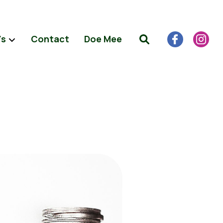
's
Contact
Doe Mee