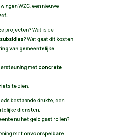
ouwingen WZC, een nieuwe
ef...
ze projecten? Wat is de
 subsidies
? Wat gaat dit kosten
ting van gemeentelijke
ndersteuning met
concrete
niets te zien.
reeds bestaande drukte, een
telijke diensten
.
ente nu het geld gaat rollen?
kening met
onvoorspelbare