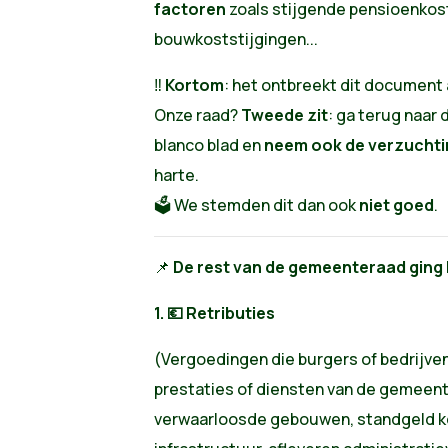
factoren
zoals stijgende pensioenkost
bouwkoststijgingen...
‼️
Kortom
: het ontbreekt dit document
Onze raad?
Tweede zit
: ga terug naar 
blanco blad en
neem ook de verzuchtin
harte.
🗳️ We stemden dit dan ook
niet goed
.
📌
De rest van de gemeenteraad ging 
1. 💶 Retributies
(Vergoedingen die burgers of bedrijven
prestaties of diensten van de gemeen
verwaarloosde gebouwen, standgeld ke