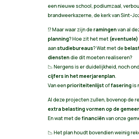
een nieuwe school, podiumzaal, verb
brandweerkazerne, de kerk van Sint-Joz
⁉️ Maar waar zijn de
ramingen
van al de
planning
? Hoe zit het met
(eventuele)
aan
studiebureaus
? Wat met de
belas
diensten
die dit moeten realiseren?
📉 Nergens is er duidelijkheid, noch o
cijfers in het meerjarenplan
.
Van een
prioriteitenlijst
of
fasering
is 
Al deze projecten zullen, bovenop de 
extra belasting vormen op de gemeen
En wat met de
financiën
van onze geme
📉 Het plan houdt bovendien weinig re