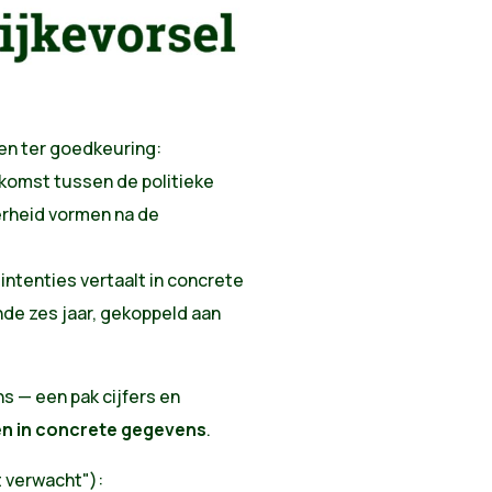
n ter goedkeuring:
omst tussen de politieke
rheid vormen na de
 intenties vertaalt in concrete
de zes jaar, gekoppeld aan
ns — een pak cijfers en
en in concrete gegevens
.
t verwacht"):