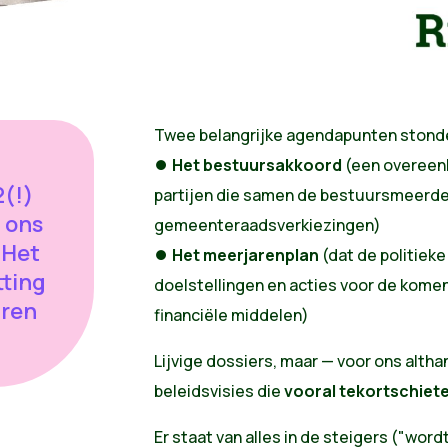
Twee belangrijke agendapunten stonde
⏺️
Het bestuursakkoord
(een overeenk
(!)
partijen die samen de bestuursmeerde
 ons
gemeenteraadsverkiezingen)
 Het
⏺️
Het meerjarenplan
(dat de politieke
tting
doelstellingen en acties voor de komen
uren
financiële middelen)
Lijvige dossiers, maar — voor ons altha
beleidsvisies die
vooral tekortschiet
Er staat van alles in de steigers ("word